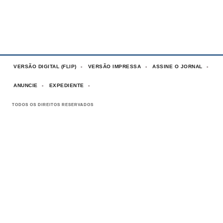
VERSÃO DIGITAL (FLIP)
VERSÃO IMPRESSA
ASSINE O JORNAL
ANUNCIE
EXPEDIENTE
TODOS OS DIREITOS RESERVADOS