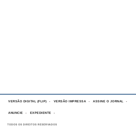
VERSÃO DIGITAL (FLIP)
VERSÃO IMPRESSA
ASSINE O JORNAL
ANUNCIE
EXPEDIENTE
TODOS OS DIREITOS RESERVADOS