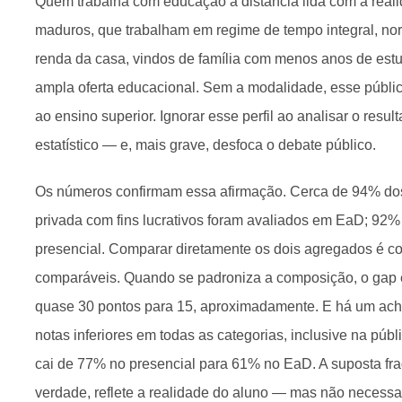
Quem trabalha com educação a distância lida com a real
maduros, que trabalham em regime de tempo integral, no
renda da casa, vindos de família com menos anos de est
ampla oferta educacional. Sem a modalidade, esse público
ao ensino superior. Ignorar esse perfil ao analisar o resu
estatístico — e, mais grave, desfoca o debate público.
Os números confirmam essa afirmação. Cerca de 94% dos 
privada com fins lucrativos foram avaliados em EaD; 92% 
presencial. Comparar diretamente os dois agregados é c
comparáveis. Quando se padroniza a composição, o gap en
quase 30 pontos para 15, aproximadamente. E há um ach
notas inferiores em todas as categorias, inclusive na públi
cai de 77% no presencial para 61% no EaD. A suposta fra
verdade, reflete a realidade do aluno — mas não necessar