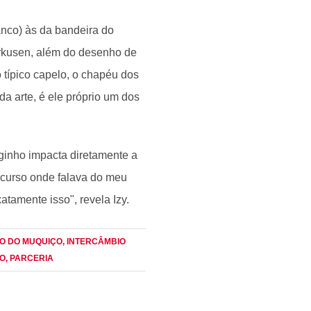
anco) às da bandeira do
rkusen, além do desenho de
típico capelo, o chapéu dos
da arte, é ele próprio um dos
rginho impacta diretamente a
m curso onde falava do meu
atamente isso", revela Izy.
XO DO MUQUIÇO
, INTERCÂMBIO
HO
, PARCERIA