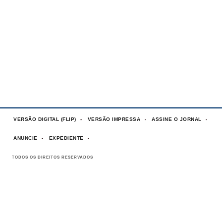
VERSÃO DIGITAL (FLIP)
VERSÃO IMPRESSA
ASSINE O JORNAL
ANUNCIE
EXPEDIENTE
TODOS OS DIREITOS RESERVADOS