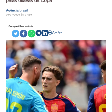
pelas oitavas da Copa
Agência brasil
06/07/2026 às 07:59
Compartilhar notícia
A+
A-