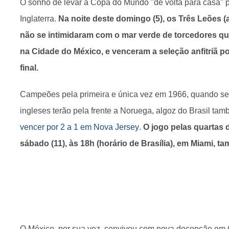
O sonho de levar a Copa do Mundo "de volta para casa" 
Inglaterra.
Na noite deste domingo (5), os Três Leões (
não se intimidaram com o mar verde de torcedores qu
na Cidade do México, e venceram a seleção anfitriã por
final.
Campeões pela primeira e única vez em 1966, quando se
ingleses terão pela frente a Noruega, algoz do Brasil t
vencer por 2 a 1 em Nova Jersey
.
O jogo pelas quartas 
sábado (11), às 18h (horário de Brasília), em Miami,
O México, por sua vez, conviveu com nova decepção em