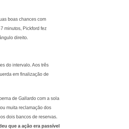
duas boas chances com
 minutos, Pickford fez
ngulo direito.
s do intervalo. Aos três
querda em finalização de
 perna de Gallardo com a sola
usou muita reclamação dos
os dois bancos de reservas.
deu que a ação era passível