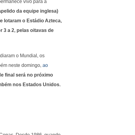
permanece vivo para a
apelido da equipe inglesa)
e lotaram o Estádio Azteca,
 3 a 2, pelas oitavas de
diaram o Mundial, os
ambém neste domingo,
ao
de final será no próximo
 também nos Estados Unidos.
 Copas. Desde 1986, quando