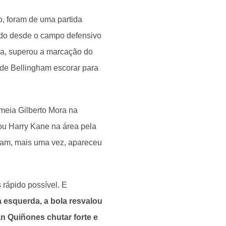
o, foram de uma partida
iado desde o campo defensivo
ta, superou a marcação do
ude Bellingham escorar para
meia Gilberto Mora na
ou Harry Kane na área pela
gham, mais uma vez, apareceu
 rápido possível. E
a esquerda, a bola resvalou
an Quiñones chutar forte e