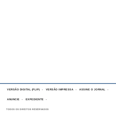
VERSÃO DIGITAL (FLIP)
VERSÃO IMPRESSA
ASSINE O JORNAL
ANUNCIE
EXPEDIENTE
TODOS OS DIREITOS RESERVADOS