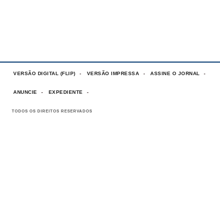
VERSÃO DIGITAL (FLIP)
VERSÃO IMPRESSA
ASSINE O JORNAL
ANUNCIE
EXPEDIENTE
TODOS OS DIREITOS RESERVADOS