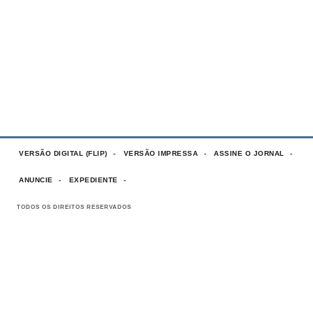
VERSÃO DIGITAL (FLIP)
VERSÃO IMPRESSA
ASSINE O JORNAL
ANUNCIE
EXPEDIENTE
TODOS OS DIREITOS RESERVADOS