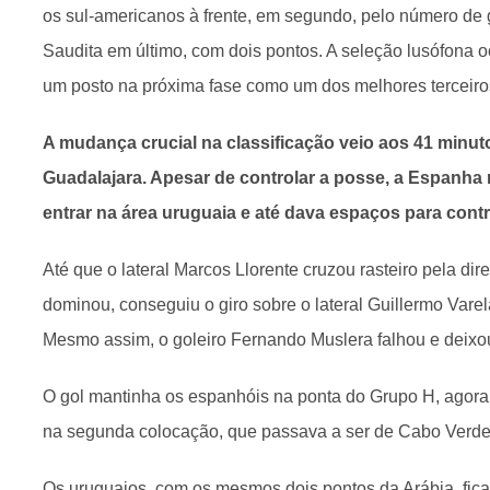
os sul-americanos à frente, em segundo, pelo número de go
Saudita em último, com dois pontos. A seleção lusófona
um posto na próxima fase como um dos melhores terceiro
A mudança crucial na classificação veio aos 41 minut
Guadalajara. Apesar de controlar a posse, a Espanh
entrar na área uruguaia e até dava espaços para cont
Até que o lateral Marcos Llorente cruzou rasteiro pela dir
dominou, conseguiu o giro sobre o lateral Guillermo Varel
Mesmo assim, o goleiro Fernando Muslera falhou e deixou 
O gol mantinha os espanhóis na ponta do Grupo H, agora
na segunda colocação, que passava a ser de Cabo Verde,
Os uruguaios, com os mesmos dois pontos da Arábia, fica