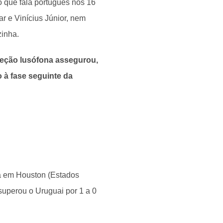
o que fala português nos 16
r e Vinícius Júnior, nem
zinha.
leção lusófona assegurou,
o à fase seguinte da
a em Houston (Estados
superou o Uruguai por 1 a 0