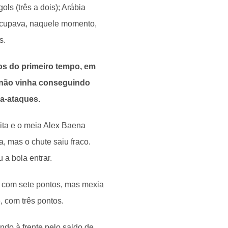
ls (três a dois); Arábia
 ocupava, naquele momento,
s.
os do primeiro tempo, em
a não vinha conseguindo
ra-ataques.
eita e o meia Alex Baena
a, mas o chute saiu fraco.
a bola entrar.
 com sete pontos, mas mexia
 com três pontos.
ndo à frente pelo saldo de