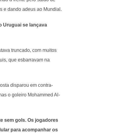
ros e dando adeus ao Mundial.
o Uruguai se lançava
stava truncado, com muitos
uis, que esbarravam na
osta disparou em contra-
, mas o goleiro Mohammed Al-
te sem gols. Os jogadores
lular para acompanhar os