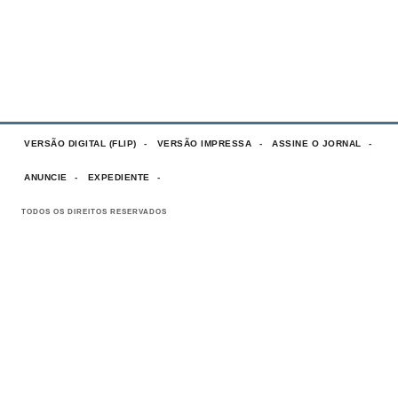
VERSÃO DIGITAL (FLIP)
VERSÃO IMPRESSA
ASSINE O JORNAL
ANUNCIE
EXPEDIENTE
TODOS OS DIREITOS RESERVADOS