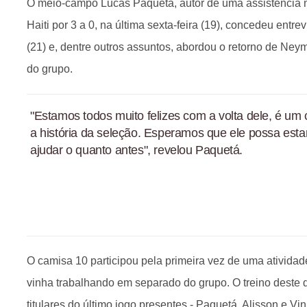
O meio-campo Lucas Paquetá, autor de uma assistência na
Haiti por 3 a 0, na última sexta-feira (19), concedeu entre
(21) e, dentre outros assuntos, abordou o retorno de Neym
do grupo.
"Estamos todos muito felizes com a volta dele, é um 
a história da seleção. Esperamos que ele possa est
ajudar o quanto antes", revelou Paquetá.
O camisa 10 participou pela primeira vez de uma atividad
vinha trabalhando em separado do grupo. O treino deste 
titulares do último jogo presentes - Paquetá, Alisson e Vi