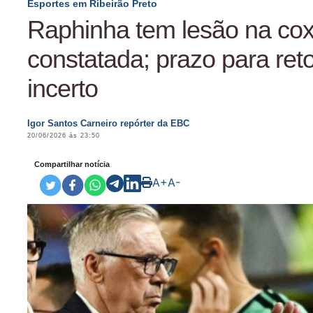
Esportes em Ribeirão Preto
Raphinha tem lesão na co
constatada; prazo para ret
incerto
Igor Santos Carneiro repórter da EBC
20/06/2026 às 23:50
Compartilhar notícia
A+
A-