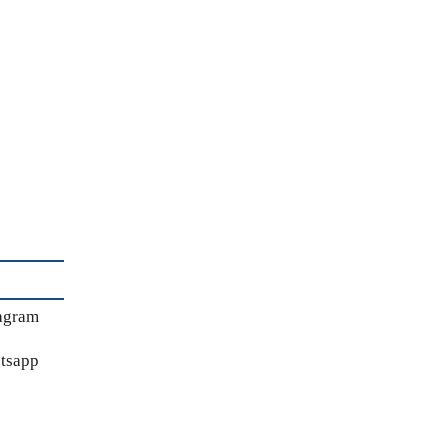
agram
tsapp