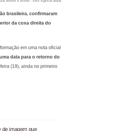
a retorno é incerto - Foto: Agência Brasil
o brasileira, confirmaram
rior da coxa direita do
nformação em uma nota oficial
 uma data para o retorno do
feira (19), ainda no primeiro
me de imagem que