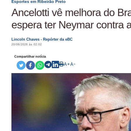
Esportes em Ribeirão Preto
Ancelotti vê melhora do Bra
espera ter Neymar contra 
Lincoln Chaves - Repórter da eBC
20/06/2026 às 02:02
Compartilhar notícia
A+
A-