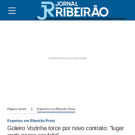
Página inicial
Esportes em Ribeirão Preto
Esportes em Ribeirão Preto
Goleiro Vozinha torce por novo contrato: "lugar