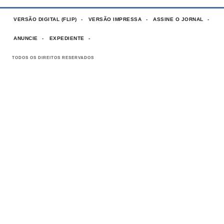
VERSÃO DIGITAL (FLIP)
VERSÃO IMPRESSA
ASSINE O JORNAL
ANUNCIE
EXPEDIENTE
TODOS OS DIREITOS RESERVADOS