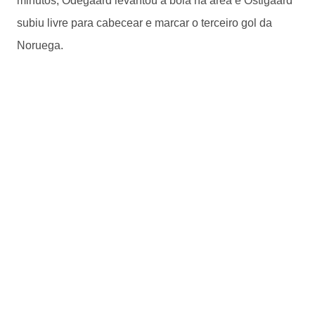
minutos, Odegaard levantou a bola na área e Ostigaard
subiu livre para cabecear e marcar o terceiro gol da
Noruega.