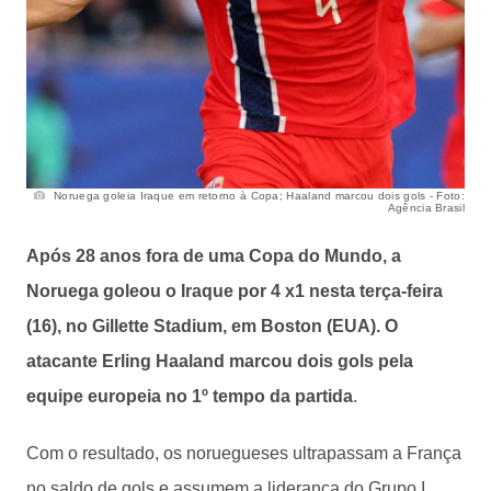
Noruega goleia Iraque em retorno à Copa; Haaland marcou dois gols - Foto:
Agência Brasil
Após 28 anos fora de uma Copa do Mundo, a
Noruega goleou o Iraque por 4 x1 nesta terça-feira
(16), no Gillette Stadium, em Boston (EUA). O
atacante Erling Haaland marcou dois gols pela
equipe europeia no 1º tempo da partida
.
Com o resultado, os noruegueses ultrapassam a França
no saldo de gols e assumem a liderança do Grupo I.