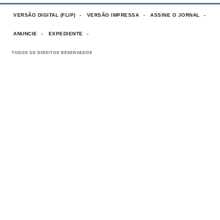
VERSÃO DIGITAL (FLIP)
VERSÃO IMPRESSA
ASSINE O JORNAL
ANUNCIE
EXPEDIENTE
TODOS OS DIREITOS RESERVADOS