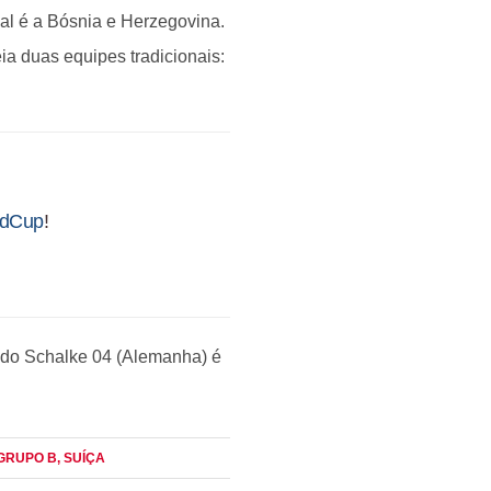
al é a Bósnia e Herzegovina.
a duas equipes tradicionais:
ldCup
!
 do Schalke 04 (Alemanha) é
 GRUPO B
, SUÍÇA