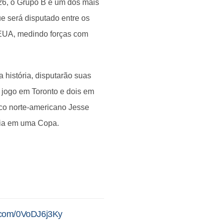
6, o Grupo B é um dos mais
ue será disputado entre os
 EUA, medindo forças com
 história, disputarão suas
m jogo em Toronto e dois em
co norte-americano Jesse
ória em uma Copa.
r.com/0VoDJ6j3Ky