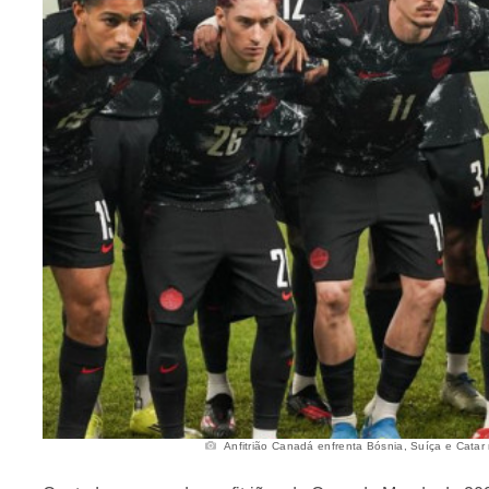
Anfitrião Canadá enfrenta Bósnia, Suíça e Catar