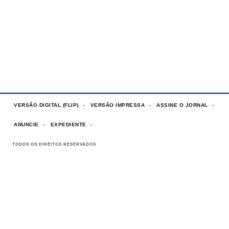
VERSÃO DIGITAL (FLIP)
VERSÃO IMPRESSA
ASSINE O JORNAL
ANUNCIE
EXPEDIENTE
TODOS OS DIREITOS RESERVADOS