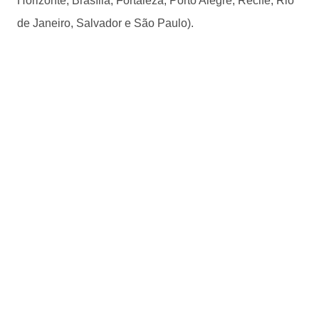
Horizonte, Brasília, Fortaleza, Porto Alegre, Recife, Rio
de Janeiro, Salvador e São Paulo).