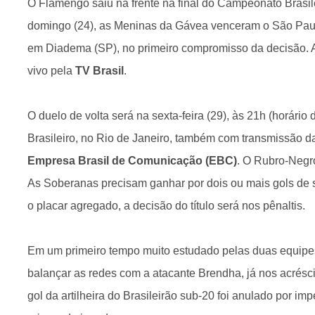
O Flamengo saiu na frente na final do Campeonato Brasil
domingo (24), as Meninas da Gávea venceram o São Paulo
em Diadema (SP), no primeiro compromisso da decisão. A p
vivo pela
TV Brasil
.
O duelo de volta será na sexta-feira (29), às 21h (horário 
Brasileiro, no Rio de Janeiro, também com transmissão d
Empresa Brasil de Comunicação (EBC)
. O Rubro-Negr
As Soberanas precisam ganhar por dois ou mais gols de s
o placar agregado, a decisão do título será nos pênaltis.
Em um primeiro tempo muito estudado pelas duas equip
balançar as redes com a atacante Brendha, já nos acrésc
gol da artilheira do Brasileirão sub-20 foi anulado por im