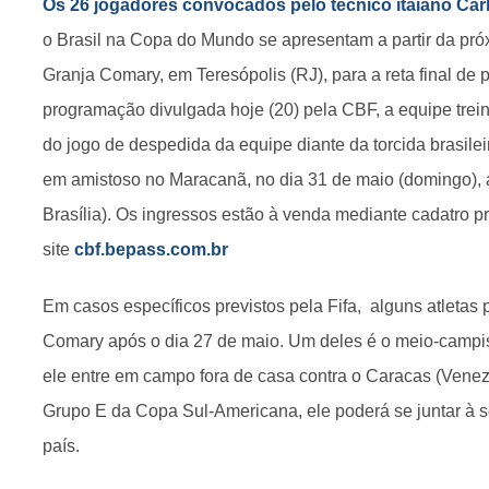
Os 26 jogadores convocados pelo técnico itaiano Carl
o Brasil na Copa do Mundo se apresentam a partir da próx
Granja Comary, em Teresópolis (RJ), para a reta final de
programação divulgada hoje (20) pela CBF, a equipe trei
do jogo de despedida da equipe diante da torcida brasile
em amistoso no Maracanã, no dia 31 de maio (domingo), a
Brasília). Os ingressos estão à venda mediante cadatro pr
site
cbf.bepass.com.br
Em casos específicos previstos pela Fifa, alguns atletas
Comary após o dia 27 de maio. Um deles é o meio-campis
ele entre em campo fora de casa contra o Caracas (Venez
Grupo E da Copa Sul-Americana, ele poderá se juntar à s
país.