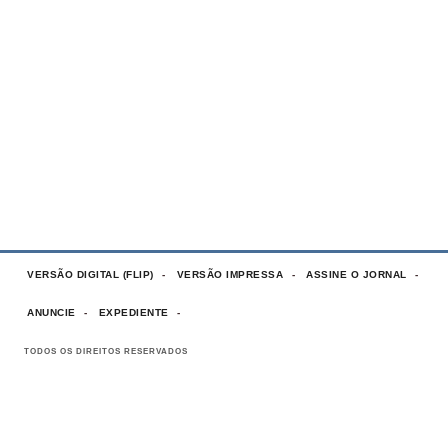
VERSÃO DIGITAL (FLIP)
VERSÃO IMPRESSA
ASSINE O JORNAL
ANUNCIE
EXPEDIENTE
TODOS OS DIREITOS RESERVADOS