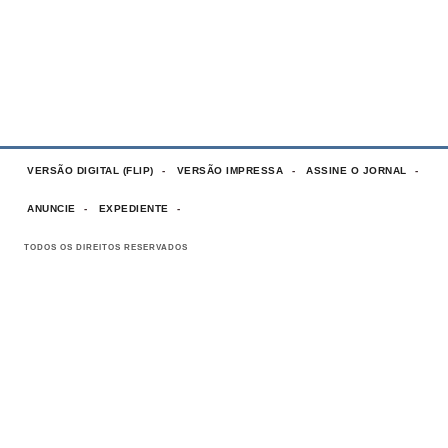
VERSÃO DIGITAL (FLIP)
VERSÃO IMPRESSA
ASSINE O JORNAL
ANUNCIE
EXPEDIENTE
TODOS OS DIREITOS RESERVADOS