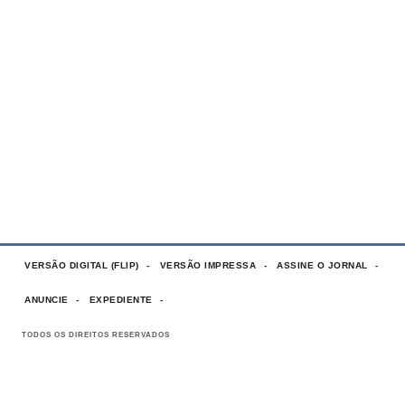
VERSÃO DIGITAL (FLIP)
VERSÃO IMPRESSA
ASSINE O JORNAL
ANUNCIE
EXPEDIENTE
TODOS OS DIREITOS RESERVADOS