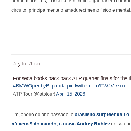
nenhum dos três, Fonseca tem muito a ganhar em confront
circuito, principalmente o amadurecimento físico e mental
Joy for Joao
Fonseca books back back ATP quarter-finals for the fi
#BMWOpenbyBitpanda
pic.twitter.com/FWJVrksrnd
ATP Tour (@atptour)
April 15, 2026
Em janeiro do ano passado, o
brasileiro surpreendeu o
número 9 do mundo, o russo Andrey Rublev
no seu p