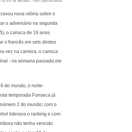
 no ATP de Munique - Foto: Agência Brasil
ravou nova vitória sobre o
ar o adversário na segunda
5), o carioca de 19 anos
r o francês em sets diretos
a vez na carreira, o carioca
final - na semana passada ele
 6 do mundo, o norte-
Nesta temporada Fonseca já
ão número 2 do mundo; com o
hol liderava o ranking e com
Embora não tenha vencido