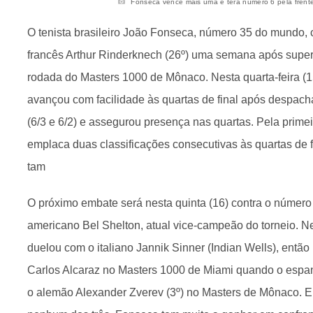
Fonseca vence mais uma e terá número 6 pela frente
O tenista brasileiro João Fonseca, número 35 do mundo, c
francês Arthur Rinderknech (26º) uma semana após super
rodada do Masters 1000 de Mônaco. Nesta quarta-feira (1
avançou com facilidade às quartas de final após despacha
(6/3 e 6/2) e assegurou presença nas quartas. Pela primeir
emplaca duas classificações consecutivas às quartas de 
tam
O próximo embate será nesta quinta (16) contra o número
americano Bel Shelton, atual vice-campeão do torneio. 
duelou com o italiano Jannik Sinner (Indian Wells), ent
Carlos Alcaraz no Masters 1000 de Miami quando o espan
o alemão Alexander Zverev (3º) no Masters de Mônaco. 