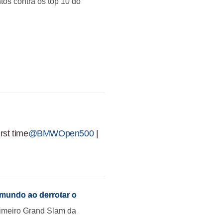
os contra os top 10 do
.
rst time
@BMWOpen500
|
 mundo ao derrotar o
rimeiro Grand Slam da