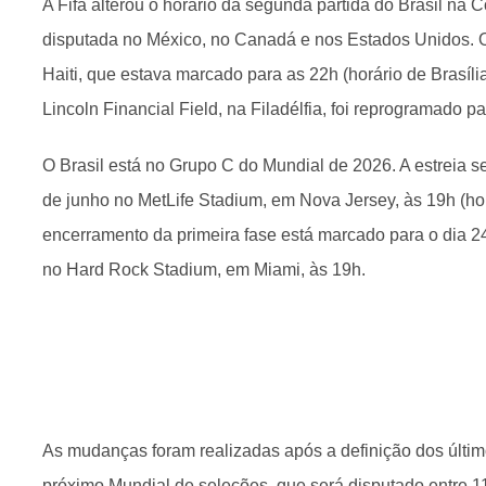
A Fifa alterou o horário da segunda partida do Brasil na
disputada no México, no Canadá e nos Estados Unidos. O
Haiti, que estava marcado para as 22h (horário de Brasíli
Lincoln Financial Field, na Filadélfia, foi reprogramado p
O Brasil está no Grupo C do Mundial de 2026. A estreia s
de junho no MetLife Stadium, em Nova Jersey, às 19h (horá
encerramento da primeira fase está marcado para o dia 24
no Hard Rock Stadium, em Miami, às 19h.
As mudanças foram realizadas após a definição dos últim
próximo Mundial de seleções, que será disputado entre 11