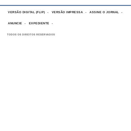
VERSÃO DIGITAL (FLIP)
VERSÃO IMPRESSA
ASSINE O JORNAL
ANUNCIE
EXPEDIENTE
TODOS OS DIREITOS RESERVADOS