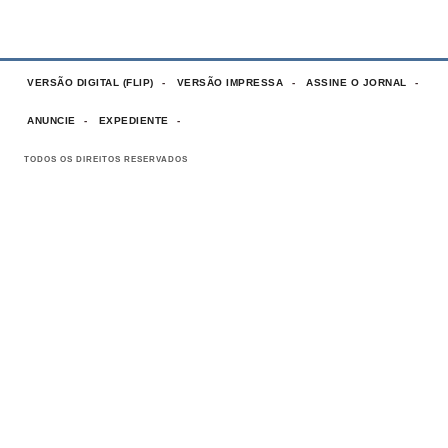
VERSÃO DIGITAL (FLIP)
VERSÃO IMPRESSA
ASSINE O JORNAL
ANUNCIE
EXPEDIENTE
TODOS OS DIREITOS RESERVADOS