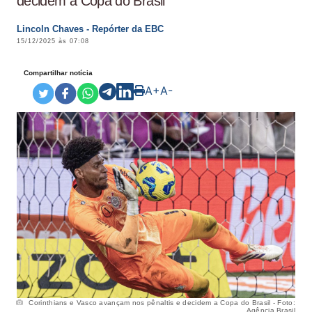
decidem a Copa do Brasil
Lincoln Chaves - Repórter da EBC
15/12/2025 às 07:08
Compartilhar notícia
A+
A-
Corinthians e Vasco avançam nos pênaltis e decidem a Copa do Brasil - Foto:
Agência Brasil