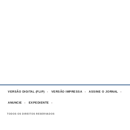
VERSÃO DIGITAL (FLIP)
VERSÃO IMPRESSA
ASSINE O JORNAL
ANUNCIE
EXPEDIENTE
TODOS OS DIREITOS RESERVADOS