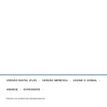
VERSÃO DIGITAL (FLIP)
VERSÃO IMPRESSA
ASSINE O JORNAL
ANUNCIE
EXPEDIENTE
TODOS OS DIREITOS RESERVADOS