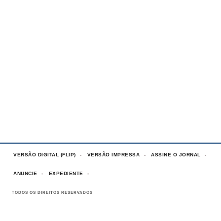
VERSÃO DIGITAL (FLIP)
VERSÃO IMPRESSA
ASSINE O JORNAL
ANUNCIE
EXPEDIENTE
TODOS OS DIREITOS RESERVADOS