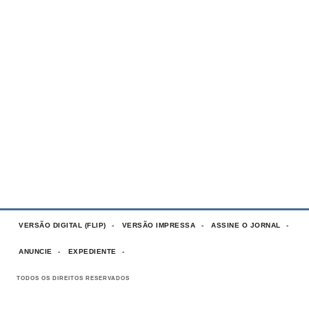
VERSÃO DIGITAL (FLIP)
VERSÃO IMPRESSA
ASSINE O JORNAL
ANUNCIE
EXPEDIENTE
TODOS OS DIREITOS RESERVADOS