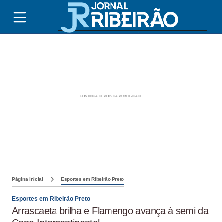
Página inicial
Esportes em Ribeirão Preto
Esportes em Ribeirão Preto
Arrascaeta brilha e Flamengo avança à semi da