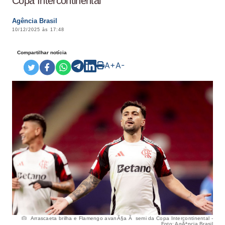
Copa Intercontinental
Agência Brasil
10/12/2025 às 17:48
Compartilhar notícia
A+
A-
Arrascaeta brilha e Flamengo avanÃ§a Ã semi da Copa Intercontinental -
Foto: AgÃªncia Brasil