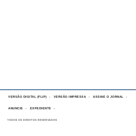
VERSÃO DIGITAL (FLIP)
VERSÃO IMPRESSA
ASSINE O JORNAL
ANUNCIE
EXPEDIENTE
TODOS OS DIREITOS RESERVADOS