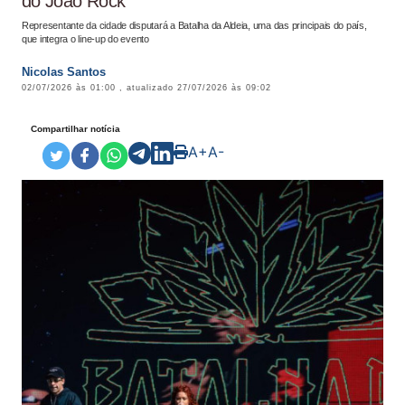
do João Rock
Representante da cidade disputará a Batalha da Aldeia, uma das principais do país,
que integra o line-up do evento
Nicolas Santos
02/07/2026 às 01:00
, atualizado
27/07/2026 às 09:02
Compartilhar notícia
A+
A-