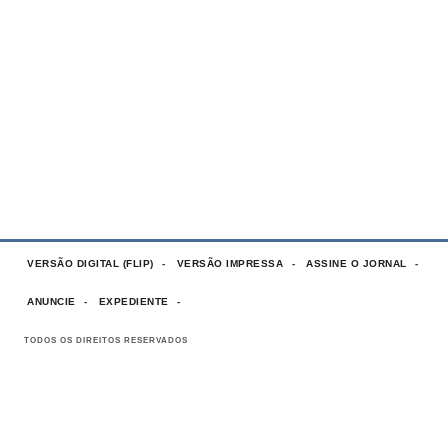
VERSÃO DIGITAL (FLIP)
VERSÃO IMPRESSA
ASSINE O JORNAL
ANUNCIE
EXPEDIENTE
TODOS OS DIREITOS RESERVADOS