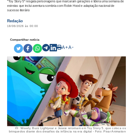
"Toy Story 5" resgata personagens que marcaram gerações e lidera uma semana de
estreias que inclui aventura sombria com Robin Hood e adaptação nacional de
sucesso literário
Redação
18/06/2026 às 00:00
Compartilhar notícia
A+
A-
Woody, Buzz Lightyear e Jessie retornam em Toy Story 5, que coloca os
brinquedos diante dos desafios da infância na era digital - Foto: Pixar Animation