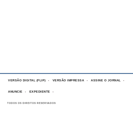
VERSÃO DIGITAL (FLIP)
VERSÃO IMPRESSA
ASSINE O JORNAL
ANUNCIE
EXPEDIENTE
TODOS OS DIREITOS RESERVADOS