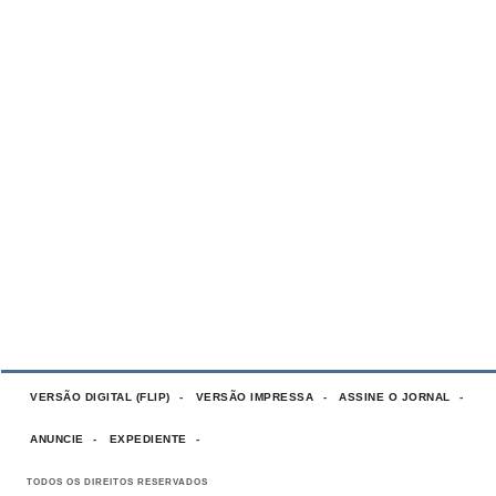
VERSÃO DIGITAL (FLIP)
VERSÃO IMPRESSA
ASSINE O JORNAL
ANUNCIE
EXPEDIENTE
TODOS OS DIREITOS RESERVADOS