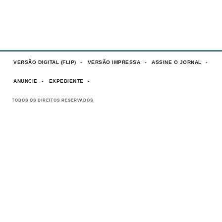
VERSÃO DIGITAL (FLIP)
VERSÃO IMPRESSA
ASSINE O JORNAL
ANUNCIE
EXPEDIENTE
TODOS OS DIREITOS RESERVADOS