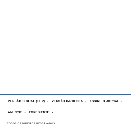
VERSÃO DIGITAL (FLIP)
VERSÃO IMPRESSA
ASSINE O JORNAL
ANUNCIE
EXPEDIENTE
TODOS OS DIREITOS RESERVADOS