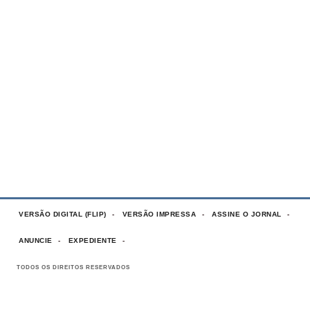
VERSÃO DIGITAL (FLIP)
VERSÃO IMPRESSA
ASSINE O JORNAL
ANUNCIE
EXPEDIENTE
TODOS OS DIREITOS RESERVADOS