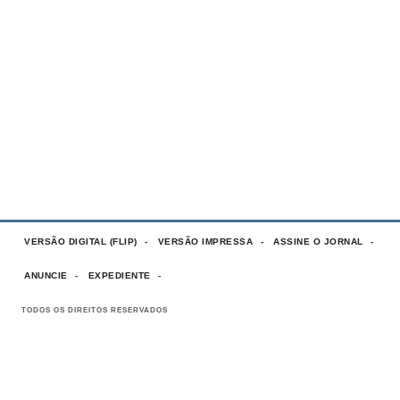
VERSÃO DIGITAL (FLIP)
VERSÃO IMPRESSA
ASSINE O JORNAL
ANUNCIE
EXPEDIENTE
TODOS OS DIREITOS RESERVADOS