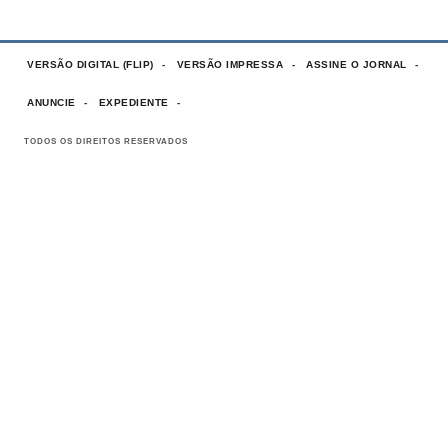
VERSÃO DIGITAL (FLIP)
VERSÃO IMPRESSA
ASSINE O JORNAL
ANUNCIE
EXPEDIENTE
TODOS OS DIREITOS RESERVADOS