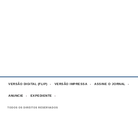
VERSÃO DIGITAL (FLIP)
VERSÃO IMPRESSA
ASSINE O JORNAL
ANUNCIE
EXPEDIENTE
TODOS OS DIREITOS RESERVADOS