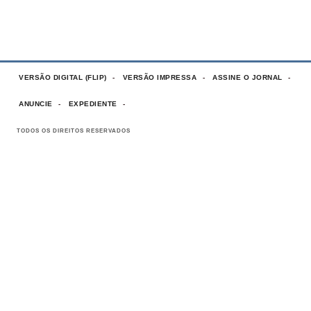
VERSÃO DIGITAL (FLIP)
VERSÃO IMPRESSA
ASSINE O JORNAL
ANUNCIE
EXPEDIENTE
TODOS OS DIREITOS RESERVADOS