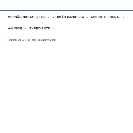
VERSÃO DIGITAL (FLIP)
VERSÃO IMPRESSA
ASSINE O JORNAL
ANUNCIE
EXPEDIENTE
TODOS OS DIREITOS RESERVADOS