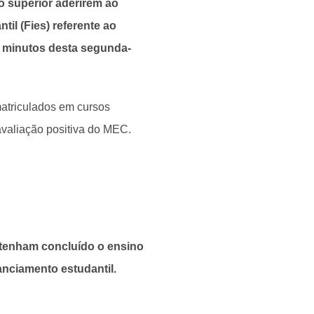
o superior aderirem ao
il (Fies) referente ao
9 minutos desta segunda-
matriculados em cursos
avaliação positiva do MEC.
o tenham concluído o ensino
anciamento estudantil.