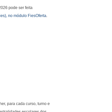
026 pode ser feita
ies), no módulo FiesOferta
.
r, para cada curso, turno e
estralidades escolares dos