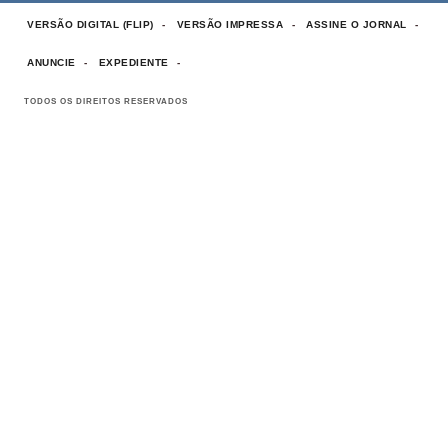
VERSÃO DIGITAL (FLIP)
VERSÃO IMPRESSA
ASSINE O JORNAL
ANUNCIE
EXPEDIENTE
TODOS OS DIREITOS RESERVADOS