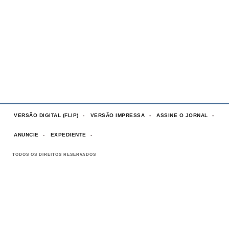
VERSÃO DIGITAL (FLIP)
VERSÃO IMPRESSA
ASSINE O JORNAL
ANUNCIE
EXPEDIENTE
TODOS OS DIREITOS RESERVADOS